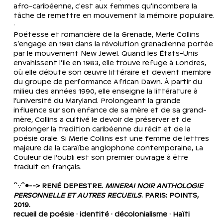
afro-caribéenne, c'est aux femmes qu'incombera la 
tâche de remettre en mouvement la mémoire populaire.
·
Poétesse et romancière de la Grenade, Merle Collins 
s’engage en 1981 dans la révolution grenadienne portée 
par le mouvement New Jewel. Quand les États-Unis 
envahissent l’île en 1983, elle trouve refuge à Londres, 
où elle débute son œuvre littéraire et devient membre 
du groupe de performance African Dawn. À partir du 
milieu des années 1990, elle enseigne la littérature à 
l’université du Maryland. Prolongeant la grande 
influence sur son enfance de sa mère et de sa grand-
mère, Collins a cultivé le devoir de préserver et de 
prolonger la tradition caribéenne du récit et de la 
poésie orale. Si Merle Collins est une femme de lettres 
majeure de la Caraïbe anglophone contemporaine, La 
Couleur de l’oubli est son premier ouvrage à être 
traduit en français.
´`·.·´`•--> RENÉ DEPESTRE. 
MINERAI NOIR ANTHOLOGIE 
PERSONNELLE ET AUTRES RECUEILS
. PARIS: POINTS, 
2019.
recueil de poésie · identité · décolonialisme · Haïti