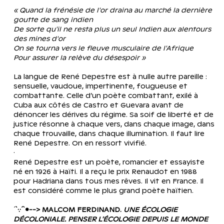
« Quand la frénésie de l'or draina au marché la dernière 
goutte de sang indien
De sorte qu'il ne resta plus un seul Indien aux alentours 
des mines d'or
On se tourna vers le fleuve musculaire de l'Afrique
Pour assurer la relève du désespoir »
La langue de René Depestre est à nulle autre pareille : 
sensuelle, vaudoue, impertinente, fougueuse et 
combattante. Celle d’un poète combattant, exilé à 
Cuba aux côtés de Castro et Guevara avant de 
dénoncer les dérives du régime. Sa soif de liberté et de 
justice résonne à chaque vers, dans chaque image, dans 
chaque trouvaille, dans chaque illumination. Il faut lire 
René Depestre. On en ressort vivifié.
·
René Depestre est un poète, romancier et essayiste 
né en 1926 à Haïti. Il a reçu le prix Renaudot en 1988 
pour Hadriana dans tous mes rêves. Il vit en France. Il 
est considéré comme le plus grand poète haïtien.
´
`·.·´`•--> MALCOM FERDINAND. 
UNE ÉCOLOGIE 
DÉCOLONIALE. PENSER L'ÉCOLOGIE DEPUIS LE MONDE 