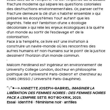
fracture moderne qui sépare les questions coloniales 
des destructions environnementales. Or, panser cette 
fracture demeure la clé d’un « habiter ensemble » qui 
préserve les écosystèmes tout autant que les 
dignités. Telle est l’ambition d’une « écologie 
décoloniale » qui relie les enjeux écologiques à la quête 
d’un monde au sortir de l’esclavage et de la 
colonisation.
Face à la tempête, ce livre est une invitation à 
construire un navire-monde où les rencontres des 
autres humains et non-humains sur le pont de la justice 
dessinent l’horizon d’un monde commun.
·
Malcom Ferdinand est ingénieur en environnement de 
University College London, docteur en philosophie 
politique de l’université Paris-Diderot et chercheur au 
CNRS (IRISSO / Université Paris-Dauphine).
´`·.·´`•--> ANNETTE JOSEPH-GABRIEL. 
IMAGINER LA 
LIBÉRATION DES FEMMES NOIRES : DES FEMMES NOIRES 
FACE A L’EMPIRE
. SETE: ROT·BO·KRIK, 2023.
Essai · identité · féminisme noir · antilles