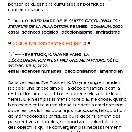
penser les questions culturelles et politiques 
contemporaines.
´`·.·´`•--> OLIVIER MARBOEUF. 
SUITES DÉCOLONIALES : 
S'ENFUIR DE LA PLANTATION
. RENNES:  COMMUN, 2022.
essai · sciences sociales · décolonialisme · antiracisme
❤ 
pour le livre commenté c'est par ici
 ❤
´`·.·´`•--> EVE TUCK, K. WAYNE YANG. 
LA 
DÉCOLONISATION N'EST PAS UNE MÉTAPHORE
. SÈTE: 
ROT·BO·KRIK, 2022.
essai · sciences humaines · décolonisation · amérindien
Dans cet essai, Eve Tuck et K. Wayne Yang entendent 
rappeler une chose simple : la décolonisation, c’est la 
restitution aux autochtones de leurs vies et de leurs 
terres. Elle n’est pas la métaphore d’autre chose, quand 
bien même cette autre chose tendrait à améliorer nos 
sociétés. Les luttes pour la justice sociale, l’élaboration 
de méthodologies critiques ou le décentrement des 
perspectives coloniales, si importants soient-ils, ont 
des objectifs qui ne convergent pas nécessairement 