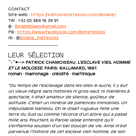
CONTACT 
Site web : 
https://editionsmeteores.com/librairie/
Tél : +32 (0) 489 16 29 91  
@ : 
librairieblaes@gmail.com
FB : 
https://www.facebook.com/libmeteores
IG : @
librairie_meteores
LEUR SÉLECTION
´`·.·´`•--> PATRICK CHAMOISEAU. 
L'ESCLAVE VIEIL HOMME 
ET LE MOLOSSE
. PARIS: GALLIMARD, 1997.
​roman · marronage · créolité · martinique
​"Du temps de l'esclavage dans les isles-à-sucre, il y eut 
un vieux-nègre sans histoires ni gros-saut, ni manières à 
spectacle. Il était amateur de silence, goûteur de 
solitude. C'était un minéral de patiences immobiles. Un 
inépuisable bambou. On le disait rugueux telle une 
terre du Sud ou comme l'écorce d'un arbre qui a passé 
mille ans. Pourtant, la Parole laisse entendre qu'il 
s'enflamma soudain d'un bel boucan de vie. Ainsi m'est 
parvenue l'histoire de cet esclave vieil homme, de son 