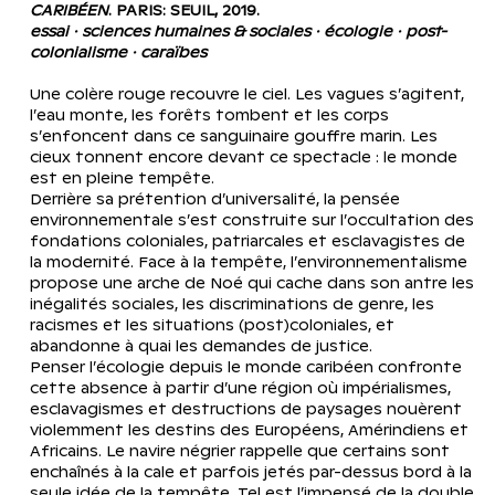
CARIBÉEN
. PARIS: SEUIL, 2019.
essai · sciences humaines & sociales · écologie · post-
colonialisme · caraïbes
Une colère rouge recouvre le ciel. Les vagues s’agitent, 
l’eau monte, les forêts tombent et les corps 
s’enfoncent dans ce sanguinaire gouffre marin. Les 
cieux tonnent encore devant ce spectacle : le monde 
est en pleine tempête.
Derrière sa prétention d’universalité, la pensée 
environnementale s’est construite sur l’occultation des 
fondations coloniales, patriarcales et esclavagistes de 
la modernité. Face à la tempête, l’environnementalisme 
propose une arche de Noé qui cache dans son antre les 
inégalités sociales, les discriminations de genre, les 
racismes et les situations (post)coloniales, et 
abandonne à quai les demandes de justice.
Penser l’écologie depuis le monde caribéen confronte 
cette absence à partir d’une région où impérialismes, 
esclavagismes et destructions de paysages nouèrent 
violemment les destins des Européens, Amérindiens et 
Africains. Le navire négrier rappelle que certains sont 
enchaînés à la cale et parfois jetés par-dessus bord à la 
seule idée de la tempête. Tel est l’impensé de la double 