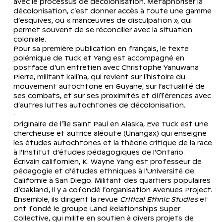
avec le processus de décolonisation. Métaphoriser la 
décolonisation, c’est donner accès à toute une gamme 
d’esquives, ou « manœuvres de disculpation », qui 
permet souvent de se réconcilier avec la situation 
coloniale.
Pour sa première publication en français, le texte 
polémique de Tuck et Yang est accompagné en 
postface d’un entretien avec Christophe Yanuwana 
Pierre, militant kali’na, qui revient sur l’histoire du 
mouvement autochtone en Guyane, sur l’actualité de 
ses combats, et sur ses proximités et différences avec 
d’autres luttes autochtones de décolonisation.
·
Originaire de l’île Saint Paul en Alaska, Eve Tuck est une 
chercheuse et autrice aléoute (Unangax) qui enseigne 
les études autochtones et la théorie critique de la race 
à l’Institut d’études pédagogiques de l’Ontario.
Écrivain californien, K. Wayne Yang est professeur de 
pédagogie et d’études ethniques à l’Université de 
Californie à San Diego. Militant des quartiers populaires 
d’Oakland, il y a cofondé l’organisation Avenues Project.
Ensemble, ils dirigent la revue 
Critical Ethnic Studies
 et 
ont fondé le groupe Land Relationships Super 
Collective, qui milite en soutien à divers projets de 