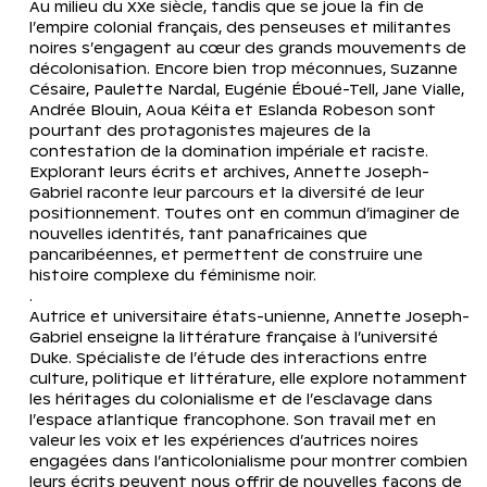
Au milieu du XXe siècle, tandis que se joue la fin de 
l’empire colonial français, des penseuses et militantes 
noires s’engagent au cœur des grands mouvements de 
décolonisation. Encore bien trop méconnues, Suzanne 
Césaire, Paulette Nardal, Eugénie Éboué-Tell, Jane Vialle, 
Andrée Blouin, Aoua Kéita et Eslanda Robeson sont 
pourtant des protagonistes majeures de la 
contestation de la domination impériale et raciste. 
Explorant leurs écrits et archives, Annette Joseph-
Gabriel raconte leur parcours et la diversité de leur 
positionnement. Toutes ont en commun d’imaginer de 
nouvelles identités, tant panafricaines que 
pancaribéennes, et permettent de construire une 
histoire complexe du féminisme noir.
.
Autrice et universitaire états-unienne, Annette Joseph-
Gabriel enseigne la littérature française à l’université 
Duke. Spécialiste de l’étude des interactions entre 
culture, politique et littérature, elle explore notamment 
les héritages du colonialisme et de l’esclavage dans 
l’espace atlantique francophone. Son travail met en 
valeur les voix et les expériences d’autrices noires 
engagées dans l’anticolonialisme pour montrer combien 
leurs écrits peuvent nous offrir de nouvelles façons de 