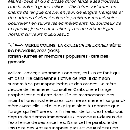
Maître-béké et du molosse qu'on lança à ses trousses. 
Une histoire à grands sillons d'histoires variantes, en 
chants de langue créole, en jeux de langue française et 
de parlures rêvées. Seules de proliférantes mémoires 
pourraient en suivre les emmêlements. Ici, soucieux de 
ma parole, je ne saurais aller qu'en un rythme léger 
flottant sur leurs musiques... 
»
´`·.·´`•--> MERLE COLINS. 
LA COULEUR DE L'OUBLI
. SÈTE: 
ROT·BO·KRIK, 2023 (1995).
roman · luttes et mémoires populaires · caraïbes · 
grenade
William Janvier, surnommé Tonnerre, est un enfant qui 
vit dans l'île caribéenne fictive de Paz. Il doit son 
surnom à sa peur apoplectique des orages. Sa mère 
décide de l'emmener consulter Carib, une étrange 
prophétesse qui erre dans l'île en marmonnant des 
incantations mystérieuses, comme sa mère et sa grand-
mère avant elle. Celle-ci explique alors à Tonnerre que 
l'orage qui l'effraie est à l'intérieur de lui : c'est celui qui, 
depuis des temps immémoriaux, gronde au-dessus de 
l'existence de ses ancêtres. Dans cette parabole de 
l'histoire des Antilles inspirée par l'art de la récitation 