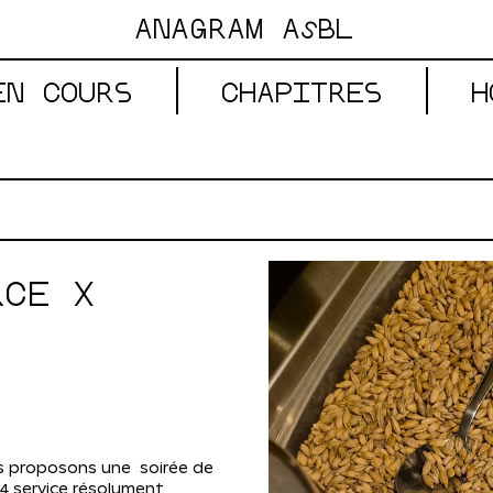
ANAGRAM AsBL
EN COURS
CHAPITRES
H
RCE X 
us proposons une  soirée de 
4 service résolument 